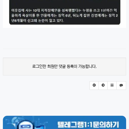
로그인한 회원만 댓글 등록이 가능합니다.