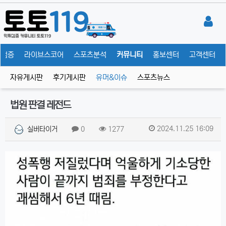
튀검증
라이브스코어
스포츠분석
커뮤니티
홍보센터
고객센터
자유게시판
후기게시판
유머&이슈
스포츠뉴스
법원 판결 레전드
2024.11.25 16:09
실버타이거
0
1277