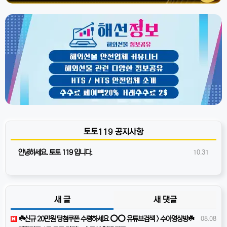
토토119 공지사항
안녕하세요. 토토 119 입니다.
10.31
새 글
새 댓글
☘️️신규 20만원 당첨쿠폰 수령하세요 ⭕️⭕️ 유튜브검색 > 수아영상방☘️
08.08