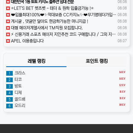
️대한민국️ 1등 토토 카지노 솔루션 임대 전문
08.08
⭐️LET'S BET 렛츠벳 - 테더 & 원화 입출금가능 !⭐️
08.08
❤️️입플최대100%❤️✨억대보증 CC카지노✨❤️무기명테더가입O❤️블랙가입O❤️승인전화X❤️
08.08
️️게시글 , 댓글만 달아도 현금화가능한 머니지급 !
08.08
️️대형 메이저계열사에서 TM직원 모집합니다.
08.08
⚡️ 신용거래 스포츠 메이저 지인추천 코드 구매합니다 / 그외 지노,자비스,수기자 모십니다 ⚡️
08.08
APEL 이용중입니다
08.07
레벨 랭킹
포인트 랭킹
14 LV
크라스
1
14 LV
타코
2
12 LV
방토
3
11 LV
디제
4
11 LV
골드배
5
10 LV
오드리
6