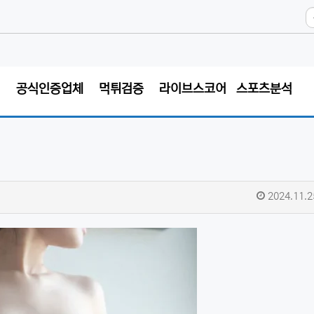
공식인증업체
먹튀검증
라이브스코어
스포츠분석
2024.11.2