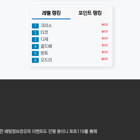
레벨 랭킹
포인트 랭킹
14 LV
크라스
1
14 LV
타코
2
11 LV
디제
3
11 LV
골드배
4
11 LV
방토
5
10 LV
오드리
6
양한 베팅정보공유와 이벤트도 진행 중이니 토토119를 통해