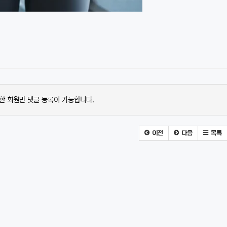
한 회원만 댓글 등록이 가능합니다.
이전
다음
목록