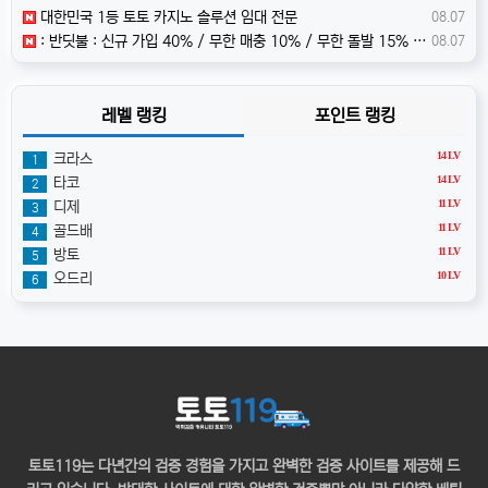
️대한민국️ 1등 토토 카지노 솔루션 임대 전문
08.07
: 반딧불 : 신규 가입 40% / 무한 매충 10% / 무한 돌발 15% / 콤프 4%
08.07
레벨 랭킹
포인트 랭킹
14 LV
크라스
1
14 LV
타코
2
11 LV
디제
3
11 LV
골드배
4
11 LV
방토
5
10 LV
오드리
6
토토119는 다년간의 검증 경험을 가지고 완벽한 검증 사이트를 제공해 드