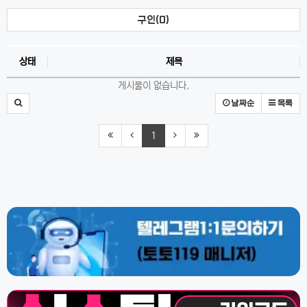
구인(0)
상태
제목
게시물이 없습니다.
날짜순
목록
1