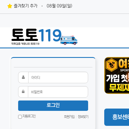
·
즐겨찾기 추가
08월 09일(일)
로그인
홍보센
자동로그인
회원가입
|
정보찾기