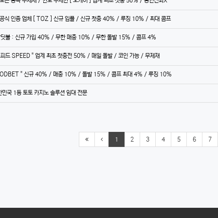
모든 종목 무제재 / 한도 무제한 [ 오케이 ] 업계 최초 첫충 50% / 승인전화X
공식 인증 업체 [ TOZ ] 신규 입플 / 신규 첫충 40% / 루징 10% / 최대 콤프
반딧불 : 신규 가입 40% / 무한 매충 10% / 무한 돌발 15% / 콤프 4%
스피드 SPEED " 업계 최초 첫충전 50% / 매일 돌발 / 코인 가능 / 무제재
GODBET " 신규 40% / 매충 10% / 돌발 15% / 콤프 최대 4% / 루징 10%
한민국️ 1등 토토 카지노 솔루션 임대 전문
1
2
3
4
5
6
7