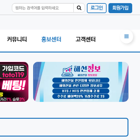
로그인
회원가입
커뮤니티
홍보센터
고객센터