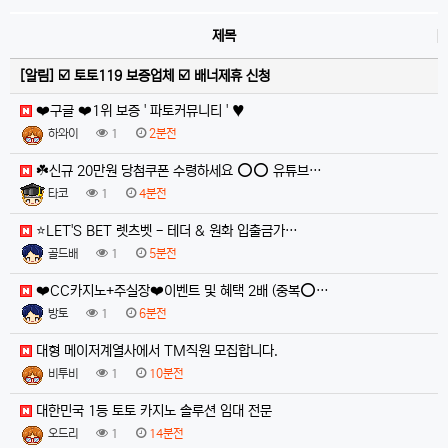
제목
[알림]
☑️ 토토119 보증업체 ☑️ 배너제휴 신청
❤️️구글 ❤️1위 보증 ' 파토커뮤니티 ' ♥️
하와이
1
2분전
☘️️신규 20만원 당첨쿠폰 수령하세요 ⭕️⭕️ 유튜브…
타코
1
4분전
⭐️LET'S BET 렛츠벳 - 테더 & 원화 입출금가…
골드배
1
5분전
❤️CC️카지노+주실장❤️이벤트 및 혜택 2배 (중복⭕…
방토
1
6분전
️️대형 메이저계열사에서 TM직원 모집합니다.
비투비
1
10분전
️대한민국️ 1등 토토 카지노 솔루션 임대 전문
오드리
1
14분전