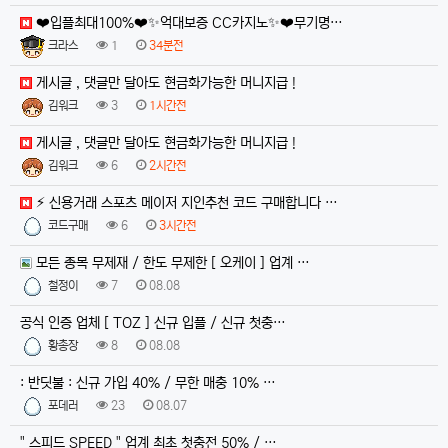
❤️️입플최대100%❤️✨억대보증 CC카지노✨❤️무기명…
크라스
1
34분전
️️게시글 , 댓글만 달아도 현금화가능한 머니지급 !
김워크
3
1시간전
️️게시글 , 댓글만 달아도 현금화가능한 머니지급 !
김워크
6
2시간전
⚡️ 신용거래 스포츠 메이저 지인추천 코드 구매합니다 …
코드구매
6
3시간전
모든 종목 무제재 / 한도 무제한 [ 오케이 ] 업계 …
철정이
7
08.08
공식 인증 업체 [ TOZ ] 신규 입플 / 신규 첫충…
황총장
8
08.08
: 반딧불 : 신규 가입 40% / 무한 매충 10% …
포데러
23
08.07
" 스피드 SPEED " 업계 최초 첫충전 50% / …