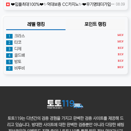
❤️️입플최대100%❤️✨억대보증 CC카지노✨❤️무기명테더가입O❤️블랙가입O❤️승인전화X❤️
08.09
레벨 랭킹
포인트 랭킹
14 LV
크라스
1
14 LV
타코
2
11 LV
디제
3
11 LV
골드배
4
11 LV
방토
5
10 LV
비투비
6
토토119는 다년간의 검증 경험을 가지고 완벽한 검증 사이트를 제공해 드
리고 있습니다. 방대한 사이트에 대한 완벽한 검증뿐만 아니라 다양한 베팅