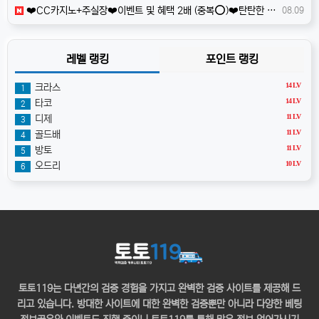
❤️CC️카지노+주실장❤️이벤트 및 혜택 2배 (중복⭕️)❤️탄탄한 자본, 무사고 ✅빠른충환✅
08.09
레벨 랭킹
포인트 랭킹
14 LV
크라스
1
14 LV
타코
2
11 LV
디제
3
11 LV
골드배
4
11 LV
방토
5
10 LV
오드리
6
토토119는 다년간의 검증 경험을 가지고 완벽한 검증 사이트를 제공해 드
리고 있습니다. 방대한 사이트에 대한 완벽한 검증뿐만 아니라 다양한 베팅