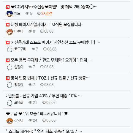
❤️CC️카지노+주실장❤️이벤트 및 혜택 2배 (중복⭕…
방토
5
2시간전
️️대형 메이저계열사에서 TM직원 모집합니다.
비투비
8
08.08
⚡️ 신용거래 스포츠 메이저 지인추천 코드 구매합니다 …
코드구매
7
08.08
모든 종목 무제재 / 한도 무제한 [ 오케이 ] 업계 …
철정이
7
08.08
공식 인증 업체 [ TOZ ] 신규 입플 / 신규 첫충…
황총장
7
08.08
: 반딧불 : 신규 가입 40% / 무한 매충 10% …
포데러
21
08.07
❤️️구글 ❤️1위 보증 ' 파토커뮤니티 ' ♥️
하와이
24
08.06
" 스피드 SPEED " 업계 최초 첫충전 50% / …