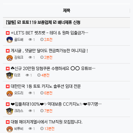
제목
[알림]
☑️ 토토119 보증업체 ☑️ 배너제휴 신청
⭐️LET'S BET 렛츠벳 - 테더 & 원화 입출금가…
골드배
1
2초전
️️게시글 , 댓글만 달아도 현금화가능한 머니지급 !
김워크
1
2분전
☘️️신규 20만원 당첨쿠폰 수령하세요 ⭕️⭕️ 유튜브…
타코
1
4분전
️대한민국️ 1등 토토 카지노 솔루션 임대 전문
오드리
1
6분전
❤️️입플최대100%❤️✨억대보증 CC카지노✨❤️무기명…
크라스
1
7분전
️️대형 메이저계열사에서 TM직원 모집합니다.
비투비
1
13분전