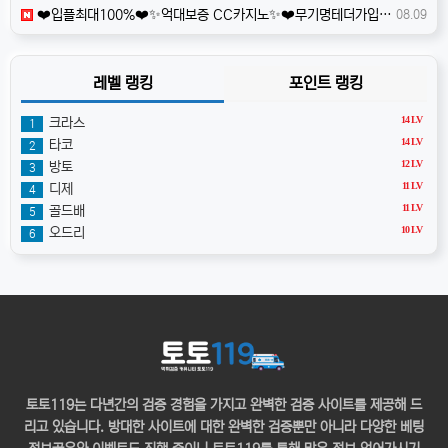
❤️️입플최대100%❤️✨억대보증 CC카지노✨❤️무기명테더가입O❤️블랙가입O❤️승인전화X❤️
08.09
레벨 랭킹
포인트 랭킹
14 LV
크라스
1
14 LV
타코
2
12 LV
방토
3
11 LV
디제
4
11 LV
골드배
5
10 LV
오드리
6
토토119는 다년간의 검증 경험을 가지고 완벽한 검증 사이트를 제공해 드
리고 있습니다. 방대한 사이트에 대한 완벽한 검증뿐만 아니라 다양한 베팅