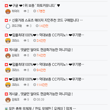
❤️️구글 ❤️1위 보증 ' 파토커뮤니티 ' ♥️
하와이
2
17분전
⚡️ 신용거래 스포츠 메이저 지인추천 코드 구매합니다 …
코드구매
3
1시간전
❤️️입플최대100%❤️✨억대보증 CC카지노✨❤️무기명…
크라스
5
2시간전
️️게시글 , 댓글만 달아도 현금화가능한 머니지급 !
김워크
8
7시간전
❤️️입플최대100%❤️✨억대보증 CC카지노✨❤️무기명…
크라스
8
9시간전
❤️️입플최대100%❤️✨억대보증 CC카지노✨❤️무기명…
크라스
8
11시간전
️️게시글 , 댓글만 달아도 현금화가능한 머니지급 !
김워크
9
08.09
모든 종목 무제재 / 한도 무제한 [ 오케이 ] 업계 …