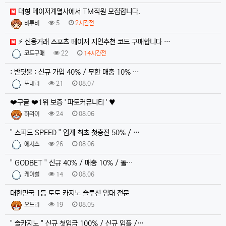
️️대형 메이저계열사에서 TM직원 모집합니다.
비투비
5
2시간전
⚡️ 신용거래 스포츠 메이저 지인추천 코드 구매합니다 …
코드구매
22
14시간전
: 반딧불 : 신규 가입 40% / 무한 매충 10% …
포데러
21
08.07
❤️️구글 ❤️1위 보증 ' 파토커뮤니티 ' ♥️
하와이
24
08.06
" 스피드 SPEED " 업계 최초 첫충전 50% / …
에시스
26
08.06
" GODBET " 신규 40% / 매충 10% / 돌…
케이철
14
08.06
️대한민국️ 1등 토토 카지노 솔루션 임대 전문
오드리
19
08.05
" 솔카지노 " 신규 첫입금 100% / 신규 입플 /…