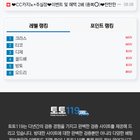
❤️CC️카지노+주실장❤️이벤트 및 혜택 2배 (중복⭕️)❤️탄탄한 자본, 무사고 ✅빠른충환✅
08.08
레벨 랭킹
포인트 랭킹
14 LV
크라스
1
14 LV
타코
2
11 LV
디제
3
11 LV
골드배
4
11 LV
방토
5
10 LV
오드리
6
토토119는 다년간의 검증 경험을 가지고 완벽한 검증 사이트를 제공해 드
리고 있습니다. 방대한 사이트에 대한 완벽한 검증뿐만 아니라 다양한 베팅