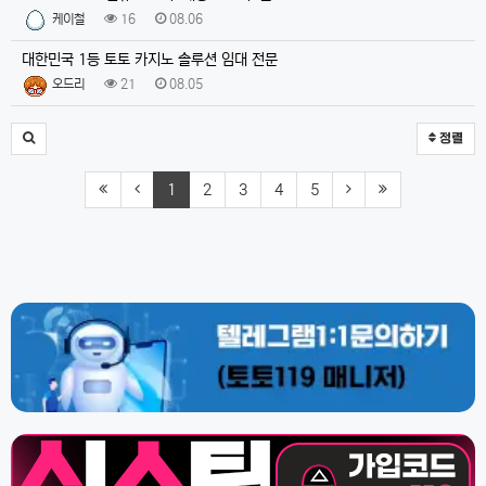
케이철
16
08.06
️대한민국️ 1등 토토 카지노 솔루션 임대 전문
오드리
21
08.05
정렬
1
2
3
4
5