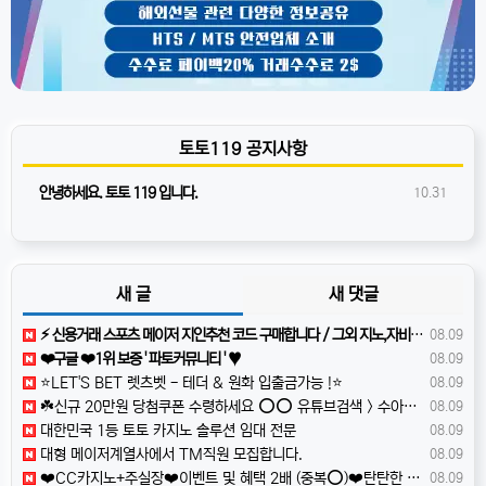
토토119 공지사항
안녕하세요. 토토 119 입니다.
10.31
새 글
새 댓글
⚡️ 신용거래 스포츠 메이저 지인추천 코드 구매합니다 / 그외 지노,자비스,수기자 모십니다 ⚡️
08.09
❤️️구글 ❤️1위 보증 ' 파토커뮤니티 ' ♥️
08.09
⭐️LET'S BET 렛츠벳 - 테더 & 원화 입출금가능 !⭐️
08.09
☘️️신규 20만원 당첨쿠폰 수령하세요 ⭕️⭕️ 유튜브검색 > 수아영상방☘️
08.09
️대한민국️ 1등 토토 카지노 솔루션 임대 전문
08.09
️️대형 메이저계열사에서 TM직원 모집합니다.
08.09
❤️CC️카지노+주실장❤️이벤트 및 혜택 2배 (중복⭕️)❤️탄탄한 자본, 무사고 ✅빠른충환✅
08.09