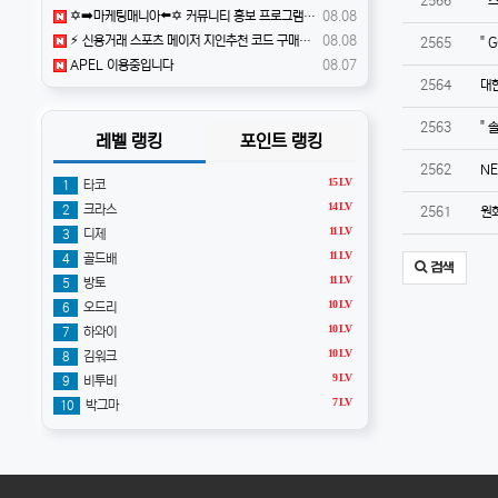
2566
" 
✡️➡️마케팅매니아⬅️✡️ 커뮤니티 홍보 프로그램⭐️구글 찌라시 프로그램⭐️카톡 텔레 미니게임 오토픽⭐️마케팅프로그램✡️ mf5k
08.08
⚡️ 신용거래 스포츠 메이저 지인추천 코드 구매합니다 / 그외 지노,자비스,수기자 모십니다 ⚡️
08.08
2565
" 
APEL 이용중입니다
08.07
2564
️대
2563
" 
레벨 랭킹
포인트 랭킹
2562
NE
15 LV
타코
1
14 LV
크라스
2
2561
원화
11 LV
디제
3
11 LV
골드배
4
검색
11 LV
방토
5
10 LV
오드리
6
10 LV
하와이
7
10 LV
김워크
8
9 LV
비투비
9
7 LV
박그마
10