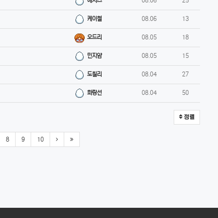
08.06
25
에시스
08.06
13
케이철
08.05
18
오드리
08.05
15
민지얌
08.04
27
도칠리
08.04
50
화랑선
정렬
8
9
10