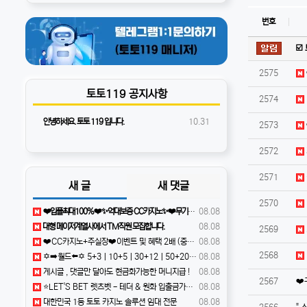
번호
☑️
2575
토토119 공지사항
2574
안녕하세요. 토토 119 입니다.
10.31
2573
2572
2571
새 글
새 댓글
2570
❤️️입플최대100%❤️✨억대보증 CC카지노✨❤️무기명테더가입O❤️블랙가입O❤️승인전화X❤️
08.08
️️대형 메이저계열사에서 TM직원 모집합니다.
08.08
2569
❤️CC️카지노+주실장❤️이벤트 및 혜택 2배 (중복⭕️)❤️탄탄한 자본, 무사고 ✅빠른충환✅
08.08
2568
✡️➡️월드⬅️✡️ 5+3ㅣ10+5ㅣ30+12ㅣ50+20ㅣ100+35ㅣ200+70 ✡️무한매충✡️모든배팅제재없음✡️다양한 이벤트✡️ r5du
08.08
️️게시글 , 댓글만 달아도 현금화가능한 머니지급 !
08.08
2567
❤️
⭐️LET'S BET 렛츠벳 - 테더 & 원화 입출금가능 !⭐️
08.08
️대한민국️ 1등 토토 카지노 솔루션 임대 전문
08.08