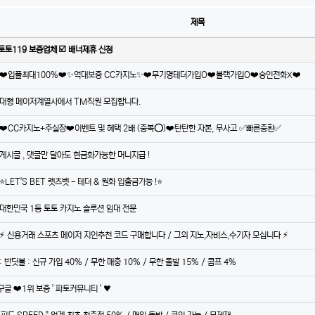
제목
 토토119 보증업체 ☑️ 배너제휴 신청
❤️️입플최대100%❤️✨억대보증 CC카지노✨❤️무기명테더가입O❤️블랙가입O❤️승인전화X❤️
️️대형 메이저계열사에서 TM직원 모집합니다.
❤️CC️카지노+주실장❤️이벤트 및 혜택 2배 (중복⭕️)❤️탄탄한 자본, 무사고 ✅빠른충환✅
️️게시글 , 댓글만 달아도 현금화가능한 머니지급 !
⭐️LET'S BET 렛츠벳 - 테더 & 원화 입출금가능 !⭐️
️대한민국️ 1등 토토 카지노 솔루션 임대 전문
⚡️ 신용거래 스포츠 메이저 지인추천 코드 구매합니다 / 그외 지노,자비스,수기자 모십니다 ⚡️
: 반딧불 : 신규 가입 40% / 무한 매충 10% / 무한 돌발 15% / 콤프 4%
️구글 ❤️1위 보증 ' 파토커뮤니티 ' ♥️