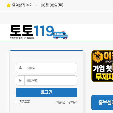
·
즐겨찾기 추가
08월 08일(토)
로그인
홍보센
자동로그인
회원가입
|
정보찾기