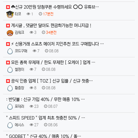
☘️️신규 20만원 당첨쿠폰 수령하세요 ⭕️⭕️ 유튜브…
타코
1
17분전
️️게시글 , 댓글만 달아도 현금화가능한 머니지급 !
김워크
3
34분전
⚡️ 신용거래 스포츠 메이저 지인추천 코드 구매합니다 …
코드구매
7
08.08
모든 종목 무제재 / 한도 무제한 [ 오케이 ] 업계 …
철정이
7
08.08
공식 인증 업체 [ TOZ ] 신규 입플 / 신규 첫충…
황총장
8
08.08
: 반딧불 : 신규 가입 40% / 무한 매충 10% …
포데러
23
08.07
" 스피드 SPEED " 업계 최초 첫충전 50% / …
에시스
27
08.06
" GODBET " 신규 40% / 매충 10% / 돌…