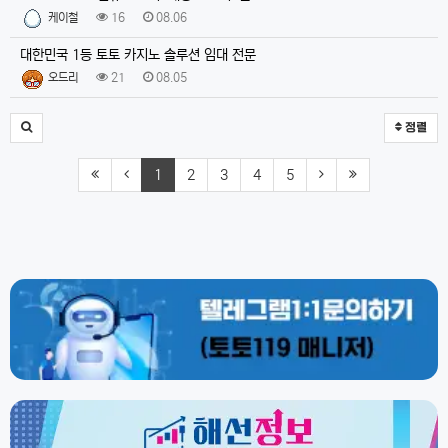
케이철
16
08.06
️대한민국️ 1등 토토 카지노 솔루션 임대 전문
오드리
21
08.05
정렬
1
2
3
4
5