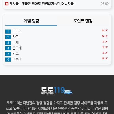
️️게시글 , 댓글만 달아도 현금화가능한 머니지급 !
08.09
레벨 랭킹
포인트 랭킹
14 LV
크라스
1
14 LV
타코
2
11 LV
디제
3
11 LV
골드배
4
11 LV
방토
5
10 LV
비투비
6
토토119는 다년간의 검증 경험을 가지고 완벽한 검증 사이트를 제공해 드
리고 있습니다. 방대한 사이트에 대한 완벽한 검증뿐만 아니라 다양한 베팅