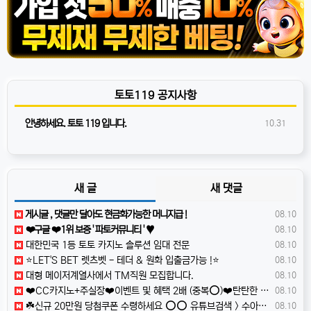
토토119 공지사항
안녕하세요. 토토 119 입니다.
10.31
새 글
새 댓글
️️게시글 , 댓글만 달아도 현금화가능한 머니지급 !
08.10
❤️️구글 ❤️1위 보증 ' 파토커뮤니티 ' ♥️
08.10
️대한민국️ 1등 토토 카지노 솔루션 임대 전문
08.10
⭐️LET'S BET 렛츠벳 - 테더 & 원화 입출금가능 !⭐️
08.10
️️대형 메이저계열사에서 TM직원 모집합니다.
08.10
❤️CC️카지노+주실장❤️이벤트 및 혜택 2배 (중복⭕️)❤️탄탄한 자본, 무사고 ✅빠른충환✅
08.10
☘️️신규 20만원 당첨쿠폰 수령하세요 ⭕️⭕️ 유튜브검색 > 수아영상방☘️
08.10