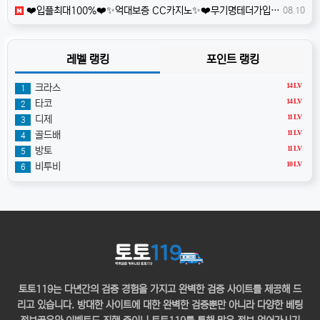
❤️️입플최대100%❤️✨억대보증 CC카지노✨❤️무기명테더가입O❤️블랙가입O❤️승인전화X❤️
08.10
레벨 랭킹
포인트 랭킹
14 LV
크라스
1
14 LV
타코
2
11 LV
디제
3
11 LV
골드배
4
11 LV
방토
5
10 LV
비투비
6
토토119는 다년간의 검증 경험을 가지고 완벽한 검증 사이트를 제공해 드
리고 있습니다. 방대한 사이트에 대한 완벽한 검증뿐만 아니라 다양한 베팅