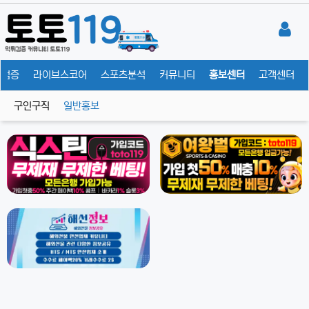
튀검증
라이브스코어
스포츠분석
커뮤니티
홍보센터
고객센터
구인구직
일반홍보