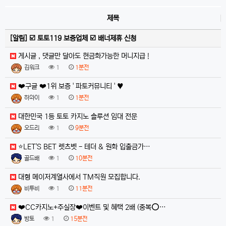
제목
[알림]
☑️ 토토119 보증업체 ☑️ 배너제휴 신청
️️게시글 , 댓글만 달아도 현금화가능한 머니지급 !
김워크
1
1분전
❤️️구글 ❤️1위 보증 ' 파토커뮤니티 ' ♥️
하와이
1
1분전
️대한민국️ 1등 토토 카지노 솔루션 임대 전문
오드리
1
9분전
⭐️LET'S BET 렛츠벳 - 테더 & 원화 입출금가…
골드배
1
10분전
️️대형 메이저계열사에서 TM직원 모집합니다.
비투비
1
11분전
❤️CC️카지노+주실장❤️이벤트 및 혜택 2배 (중복⭕…
방토
1
15분전