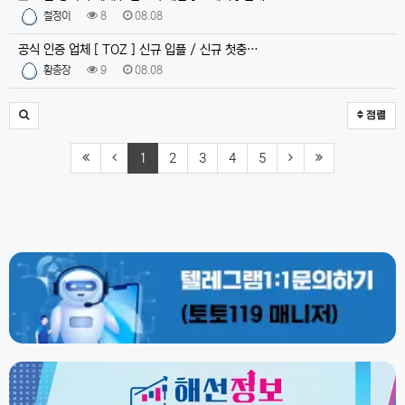
철정이
8
08.08
공식 인증 업체 [ TOZ ] 신규 입플 / 신규 첫충…
황총장
9
08.08
정렬
1
2
3
4
5