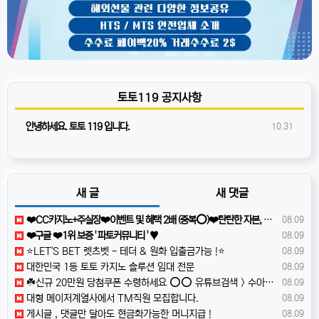
토토119 공지사항
안녕하세요. 토토 119 입니다.
10.31
새 글
새 댓글
❤️CC️카지노+주실장❤️이벤트 및 혜택 2배 (중복⭕️)❤️탄탄한 자본, 무사고 ✅빠른충환✅
08.09
❤️️구글 ❤️1위 보증 ' 파토커뮤니티 ' ♥️
08.09
⭐️LET'S BET 렛츠벳 - 테더 & 원화 입출금가능 !⭐️
08.09
️대한민국️ 1등 토토 카지노 솔루션 임대 전문
08.09
☘️️신규 20만원 당첨쿠폰 수령하세요 ⭕️⭕️ 유튜브검색 > 수아영상방☘️
08.09
️️대형 메이저계열사에서 TM직원 모집합니다.
08.09
️️게시글 , 댓글만 달아도 현금화가능한 머니지급 !
08.09