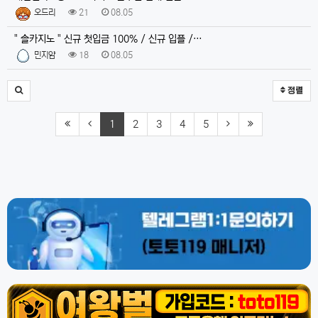
오드리
21
08.05
" 솔카지노 " 신규 첫입금 100% / 신규 입플 /…
민지얌
18
08.05
정렬
1
2
3
4
5