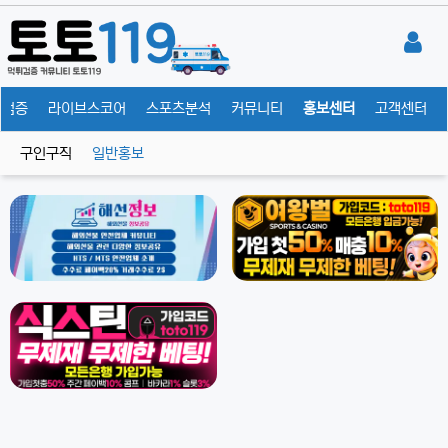
튀검증
라이브스코어
스포츠분석
커뮤니티
홍보센터
고객센터
구인구직
일반홍보