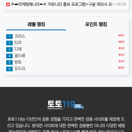
✡️➡️마케팅매니아⬅️✡️ 커뮤니티 홍보 프로그램⭐️구글 찌라시 프로그램⭐️카톡 텔레 미니게임 오토픽⭐️마케팅프로그램✡️ qb3q
08.08
레벨 랭킹
포인트 랭킹
14 LV
크라스
1
14 LV
타코
2
11 LV
디제
3
11 LV
골드배
4
11 LV
방토
5
10 LV
오드리
6
토토119는 다년간의 검증 경험을 가지고 완벽한 검증 사이트를 제공해 드
리고 있습니다. 방대한 사이트에 대한 완벽한 검증뿐만 아니라 다양한 베팅