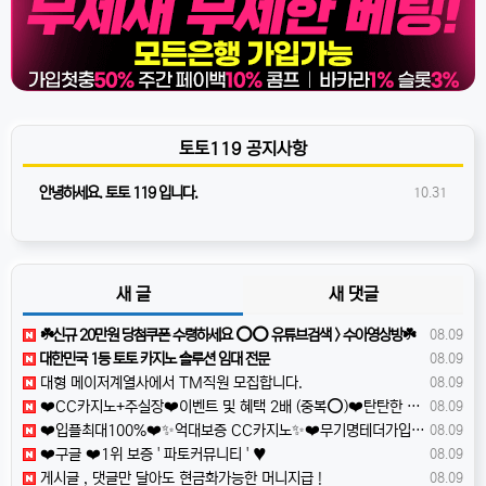
토토119 공지사항
안녕하세요. 토토 119 입니다.
10.31
새 글
새 댓글
☘️️신규 20만원 당첨쿠폰 수령하세요 ⭕️⭕️ 유튜브검색 > 수아영상방☘️
08.09
️대한민국️ 1등 토토 카지노 솔루션 임대 전문
08.09
️️대형 메이저계열사에서 TM직원 모집합니다.
08.09
❤️CC️카지노+주실장❤️이벤트 및 혜택 2배 (중복⭕️)❤️탄탄한 자본, 무사고 ✅빠른충환✅
08.09
❤️️입플최대100%❤️✨억대보증 CC카지노✨❤️무기명테더가입O❤️블랙가입O❤️승인전화X❤️
08.09
❤️️구글 ❤️1위 보증 ' 파토커뮤니티 ' ♥️
08.09
️️게시글 , 댓글만 달아도 현금화가능한 머니지급 !
08.09