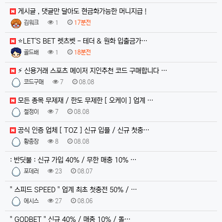
️️게시글 , 댓글만 달아도 현금화가능한 머니지급 !
김워크
1
17분전
⭐️LET'S BET 렛츠벳 - 테더 & 원화 입출금가…
골드배
1
18분전
⚡️ 신용거래 스포츠 메이저 지인추천 코드 구매합니다 …
코드구매
7
08.08
모든 종목 무제재 / 한도 무제한 [ 오케이 ] 업계 …
철정이
7
08.08
공식 인증 업체 [ TOZ ] 신규 입플 / 신규 첫충…
황총장
8
08.08
: 반딧불 : 신규 가입 40% / 무한 매충 10% …
포데러
23
08.07
" 스피드 SPEED " 업계 최초 첫충전 50% / …
에시스
27
08.06
" GODBET " 신규 40% / 매충 10% / 돌…