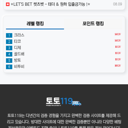
⭐️LET'S BET 렛츠벳 - 테더 & 원화 입출금가능 !⭐️
08.09
레벨 랭킹
포인트 랭킹
14 LV
크라스
1
14 LV
타코
2
11 LV
디제
3
11 LV
골드배
4
11 LV
방토
5
10 LV
비투비
6
토토119는 다년간의 검증 경험을 가지고 완벽한 검증 사이트를 제공해 드
리고 있습니다. 방대한 사이트에 대한 완벽한 검증뿐만 아니라 다양한 베팅