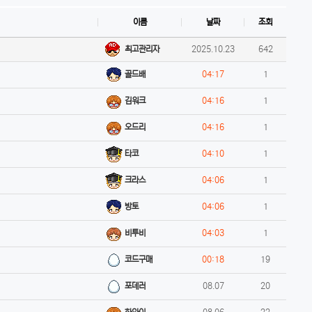
이름
날짜
조회
최고관리자
2025.10.23
642
04:17
1
골드배
04:16
1
김워크
04:16
1
오드리
04:10
1
타코
04:06
1
크라스
04:06
1
방토
04:03
1
비투비
00:18
19
코드구매
08.07
20
포데러