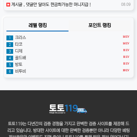
️️게시글 , 댓글만 달아도 현금화가능한 머니지급 !
08.09
레벨 랭킹
포인트 랭킹
14 LV
크라스
1
14 LV
타코
2
11 LV
디제
3
11 LV
골드배
4
11 LV
방토
5
10 LV
비투비
6
토토119는 다년간의 검증 경험을 가지고 완벽한 검증 사이트를 제공해 드
리고 있습니다. 방대한 사이트에 대한 완벽한 검증뿐만 아니라 다양한 베팅