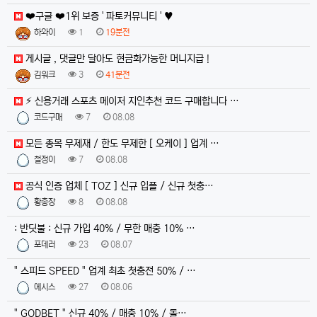
❤️️구글 ❤️1위 보증 ' 파토커뮤니티 ' ♥️
하와이
1
19분전
️️게시글 , 댓글만 달아도 현금화가능한 머니지급 !
김워크
3
41분전
⚡️ 신용거래 스포츠 메이저 지인추천 코드 구매합니다 …
코드구매
7
08.08
모든 종목 무제재 / 한도 무제한 [ 오케이 ] 업계 …
철정이
7
08.08
공식 인증 업체 [ TOZ ] 신규 입플 / 신규 첫충…
황총장
8
08.08
: 반딧불 : 신규 가입 40% / 무한 매충 10% …
포데러
23
08.07
" 스피드 SPEED " 업계 최초 첫충전 50% / …
에시스
27
08.06
" GODBET " 신규 40% / 매충 10% / 돌…