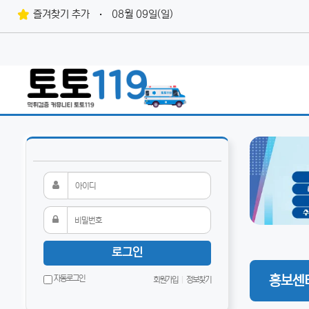
·
즐겨찾기 추가
08월 09일(일)
로그인
홍보센
자동로그인
회원가입
|
정보찾기