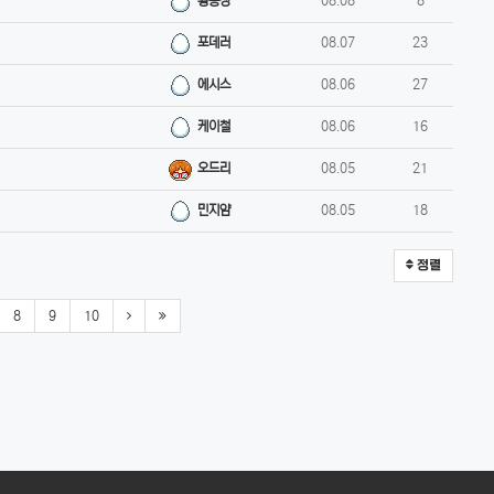
08.08
8
황총장
08.07
23
포데러
08.06
27
에시스
08.06
16
케이철
08.05
21
오드리
08.05
18
민지얌
정렬
8
9
10