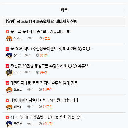
제목
[알림]
☑️ 토토119 보증업체 ☑️ 배너제휴 신청
❤️️구글 ❤️1위 보증 ' 파토커뮤니티 ' ♥️
하와이
1
7분전
❤️CC️카지노+주실장❤️이벤트 및 혜택 2배 (중복⭕…
방토
1
8분전
☘️️신규 20만원 당첨쿠폰 수령하세요 ⭕️⭕️ 유튜브…
타코
1
9분전
️대한민국️ 1등 토토 카지노 솔루션 임대 전문
오드리
1
13분전
️️대형 메이저계열사에서 TM직원 모집합니다.
비투비
1
14분전
⭐️LET'S BET 렛츠벳 - 테더 & 원화 입출금가…
골드배
1
19분전