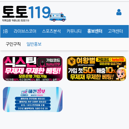
튀검증
라이브스코어
스포츠분석
커뮤니티
홍보센터
고객센터
구인구직
일반홍보