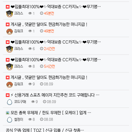
❤️️입플최대100%❤️✨억대보증 CC카지노✨❤️무기명…
크라스
1
45분전
️️게시글 , 댓글만 달아도 현금화가능한 머니지급 !
김워크
1
49분전
❤️️입플최대100%❤️✨억대보증 CC카지노✨❤️무기명…
크라스
6
2시간전
❤️️입플최대100%❤️✨억대보증 CC카지노✨❤️무기명…
크라스
8
5시간전
️️게시글 , 댓글만 달아도 현금화가능한 머니지급 !
김워크
9
08.09
⚡️ 신용거래 스포츠 메이저 지인추천 코드 구매합니다 …
코드구매
9
08.09
모든 종목 무제재 / 한도 무제한 [ 오케이 ] 업계 …
철정이
8
08.08
공식 인증 업체 [ TOZ ] 신규 입플 / 신규 첫충…