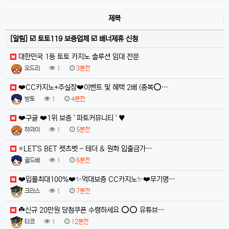
제목
[알림]
☑️ 토토119 보증업체 ☑️ 배너제휴 신청
️대한민국️ 1등 토토 카지노 솔루션 임대 전문
오드리
1
3분전
❤️CC️카지노+주실장❤️이벤트 및 혜택 2배 (중복⭕…
방토
1
4분전
❤️️구글 ❤️1위 보증 ' 파토커뮤니티 ' ♥️
하와이
1
5분전
⭐️LET'S BET 렛츠벳 - 테더 & 원화 입출금가…
골드배
1
6분전
❤️️입플최대100%❤️✨억대보증 CC카지노✨❤️무기명…
크라스
1
7분전
☘️️신규 20만원 당첨쿠폰 수령하세요 ⭕️⭕️ 유튜브…
타코
1
12분전