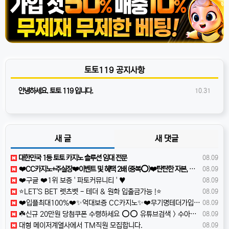
토토119 공지사항
안녕하세요. 토토 119 입니다.
10.31
새 글
새 댓글
️대한민국️ 1등 토토 카지노 솔루션 임대 전문
08.09
❤️CC️카지노+주실장❤️이벤트 및 혜택 2배 (중복⭕️)❤️탄탄한 자본, 무사고 ✅빠른충환✅
08.09
❤️️구글 ❤️1위 보증 ' 파토커뮤니티 ' ♥️
08.09
⭐️LET'S BET 렛츠벳 - 테더 & 원화 입출금가능 !⭐️
08.09
❤️️입플최대100%❤️✨억대보증 CC카지노✨❤️무기명테더가입O❤️블랙가입O❤️승인전화X❤️
08.09
☘️️신규 20만원 당첨쿠폰 수령하세요 ⭕️⭕️ 유튜브검색 > 수아영상방☘️
08.09
️️대형 메이저계열사에서 TM직원 모집합니다.
08.09