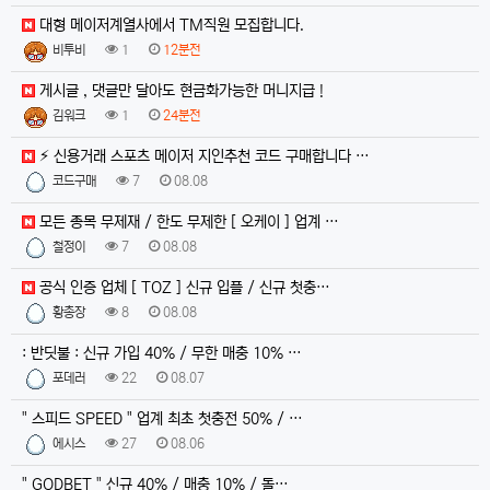
️️대형 메이저계열사에서 TM직원 모집합니다.
비투비
1
12분전
️️게시글 , 댓글만 달아도 현금화가능한 머니지급 !
김워크
1
24분전
⚡️ 신용거래 스포츠 메이저 지인추천 코드 구매합니다 …
코드구매
7
08.08
모든 종목 무제재 / 한도 무제한 [ 오케이 ] 업계 …
철정이
7
08.08
공식 인증 업체 [ TOZ ] 신규 입플 / 신규 첫충…
황총장
8
08.08
: 반딧불 : 신규 가입 40% / 무한 매충 10% …
포데러
22
08.07
" 스피드 SPEED " 업계 최초 첫충전 50% / …
에시스
27
08.06
" GODBET " 신규 40% / 매충 10% / 돌…