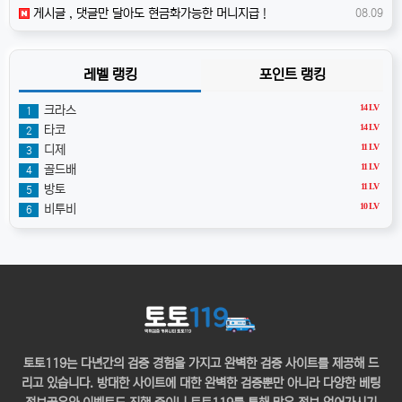
️️게시글 , 댓글만 달아도 현금화가능한 머니지급 !
08.09
레벨 랭킹
포인트 랭킹
14 LV
크라스
1
14 LV
타코
2
11 LV
디제
3
11 LV
골드배
4
11 LV
방토
5
10 LV
비투비
6
토토119는 다년간의 검증 경험을 가지고 완벽한 검증 사이트를 제공해 드
리고 있습니다. 방대한 사이트에 대한 완벽한 검증뿐만 아니라 다양한 베팅