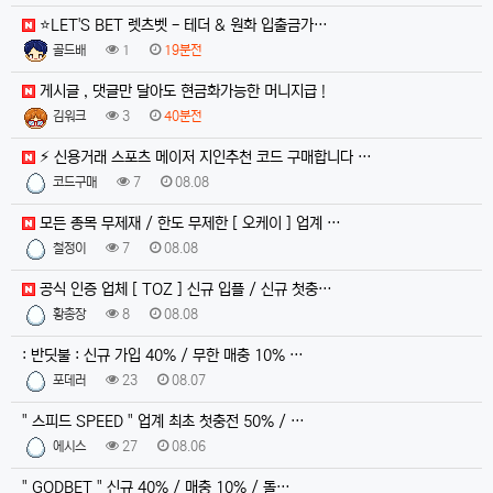
⭐️LET'S BET 렛츠벳 - 테더 & 원화 입출금가…
골드배
1
19분전
️️게시글 , 댓글만 달아도 현금화가능한 머니지급 !
김워크
3
40분전
⚡️ 신용거래 스포츠 메이저 지인추천 코드 구매합니다 …
코드구매
7
08.08
모든 종목 무제재 / 한도 무제한 [ 오케이 ] 업계 …
철정이
7
08.08
공식 인증 업체 [ TOZ ] 신규 입플 / 신규 첫충…
황총장
8
08.08
: 반딧불 : 신규 가입 40% / 무한 매충 10% …
포데러
23
08.07
" 스피드 SPEED " 업계 최초 첫충전 50% / …
에시스
27
08.06
" GODBET " 신규 40% / 매충 10% / 돌…