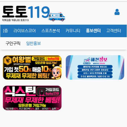
튀검증
라이브스코어
스포츠분석
커뮤니티
홍보센터
고객센터
구인구직
일반홍보