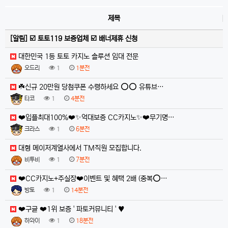
제목
[알림]
☑️ 토토119 보증업체 ☑️ 배너제휴 신청
️대한민국️ 1등 토토 카지노 솔루션 임대 전문
오드리
1
1분전
☘️️신규 20만원 당첨쿠폰 수령하세요 ⭕️⭕️ 유튜브…
타코
1
4분전
❤️️입플최대100%❤️✨억대보증 CC카지노✨❤️무기명…
크라스
1
6분전
️️대형 메이저계열사에서 TM직원 모집합니다.
비투비
1
7분전
❤️CC️카지노+주실장❤️이벤트 및 혜택 2배 (중복⭕…
방토
1
14분전
❤️️구글 ❤️1위 보증 ' 파토커뮤니티 ' ♥️
하와이
1
18분전