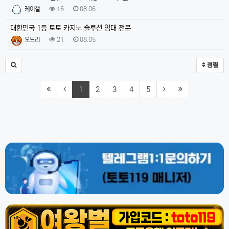
케이철
16
08.06
️대한민국️ 1등 토토 카지노 솔루션 임대 전문
오드리
21
08.05
정렬
1
2
3
4
5