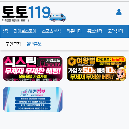
튀검증
라이브스코어
스포츠분석
커뮤니티
홍보센터
고객센터
구인구직
일반홍보