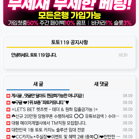
토토119 공지사항
안녕하세요. 토토 119 입니다.
10.31
새 글
새 댓글
️️게시글 , 댓글만 달아도 현금화가능한 머니지급 !
08.09
❤️️구글 ❤️1위 보증 ' 파토커뮤니티 ' ♥️
08.09
⭐️LET'S BET 렛츠벳 - 테더 & 원화 입출금가능 !⭐️
08.09
☘️️신규 20만원 당첨쿠폰 수령하세요 ⭕️⭕️ 유튜브검색 > 수아영상방☘️
08.09
️️대형 메이저계열사에서 TM직원 모집합니다.
08.09
️대한민국️ 1등 토토 카지노 솔루션 임대 전문
08.09
❤️CC️카지노+주실장❤️이벤트 및 혜택 2배 (중복⭕️)❤️탄탄한 자본, 무사고 ✅빠른충환✅
08.09