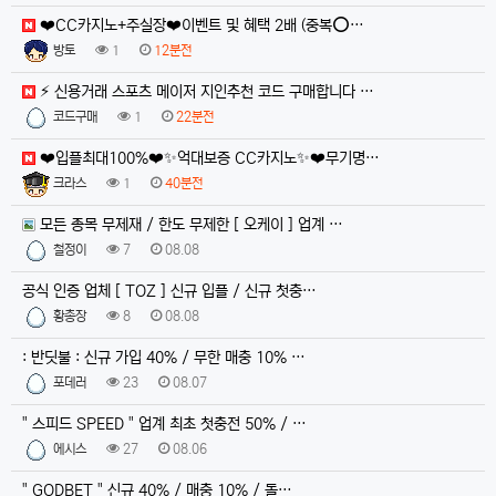
❤️CC️카지노+주실장❤️이벤트 및 혜택 2배 (중복⭕…
방토
1
12분전
⚡️ 신용거래 스포츠 메이저 지인추천 코드 구매합니다 …
코드구매
1
22분전
❤️️입플최대100%❤️✨억대보증 CC카지노✨❤️무기명…
크라스
1
40분전
모든 종목 무제재 / 한도 무제한 [ 오케이 ] 업계 …
철정이
7
08.08
공식 인증 업체 [ TOZ ] 신규 입플 / 신규 첫충…
황총장
8
08.08
: 반딧불 : 신규 가입 40% / 무한 매충 10% …
포데러
23
08.07
" 스피드 SPEED " 업계 최초 첫충전 50% / …
에시스
27
08.06
" GODBET " 신규 40% / 매충 10% / 돌…