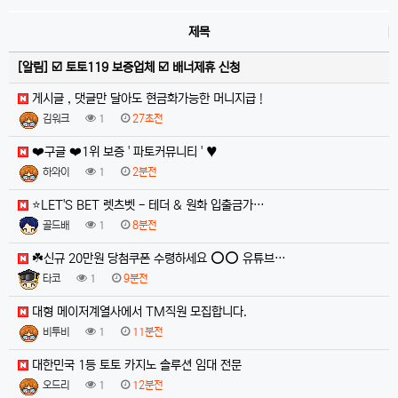
제목
[알림]
☑️ 토토119 보증업체 ☑️ 배너제휴 신청
️️게시글 , 댓글만 달아도 현금화가능한 머니지급 !
김워크
1
27초전
❤️️구글 ❤️1위 보증 ' 파토커뮤니티 ' ♥️
하와이
1
2분전
⭐️LET'S BET 렛츠벳 - 테더 & 원화 입출금가…
골드배
1
8분전
☘️️신규 20만원 당첨쿠폰 수령하세요 ⭕️⭕️ 유튜브…
타코
1
9분전
️️대형 메이저계열사에서 TM직원 모집합니다.
비투비
1
11분전
️대한민국️ 1등 토토 카지노 솔루션 임대 전문
오드리
1
12분전