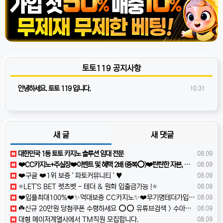
토토119 공지사항
안녕하세요. 토토 119 입니다.
10.31
새 글
새 댓글
️대한민국️ 1등 토토 카지노 솔루션 임대 전문
08.09
❤️CC️카지노+주실장❤️이벤트 및 혜택 2배 (중복⭕️)❤️탄탄한 자본, 무사고 ✅빠른충환✅
08.09
❤️️구글 ❤️1위 보증 ' 파토커뮤니티 ' ♥️
08.09
⭐️LET'S BET 렛츠벳 - 테더 & 원화 입출금가능 !⭐️
08.09
❤️️입플최대100%❤️✨억대보증 CC카지노✨❤️무기명테더가입O❤️블랙가입O❤️승인전화X❤️
08.09
☘️️신규 20만원 당첨쿠폰 수령하세요 ⭕️⭕️ 유튜브검색 > 수아영상방☘️
08.09
️️대형 메이저계열사에서 TM직원 모집합니다.
08.09