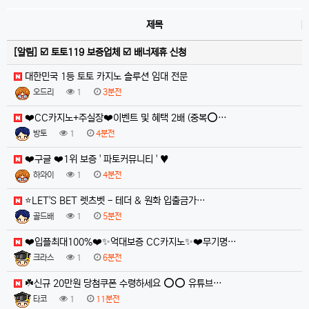
제목
[알림]
☑️ 토토119 보증업체 ☑️ 배너제휴 신청
️대한민국️ 1등 토토 카지노 솔루션 임대 전문
오드리
1
3분전
❤️CC️카지노+주실장❤️이벤트 및 혜택 2배 (중복⭕…
방토
1
4분전
❤️️구글 ❤️1위 보증 ' 파토커뮤니티 ' ♥️
하와이
1
4분전
⭐️LET'S BET 렛츠벳 - 테더 & 원화 입출금가…
골드배
1
5분전
❤️️입플최대100%❤️✨억대보증 CC카지노✨❤️무기명…
크라스
1
6분전
☘️️신규 20만원 당첨쿠폰 수령하세요 ⭕️⭕️ 유튜브…
타코
1
11분전