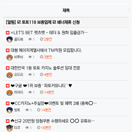
제목
[알림]
☑️ 토토119 보증업체 ☑️ 배너제휴 신청
⭐️LET'S BET 렛츠벳 - 테더 & 원화 입출금가…
골드배
1
2분전
️️대형 메이저계열사에서 TM직원 모집합니다.
비투비
1
3분전
️대한민국️ 1등 토토 카지노 솔루션 임대 전문
오드리
1
4분전
❤️️구글 ❤️1위 보증 ' 파토커뮤니티 ' ♥️
하와이
1
14분전
❤️CC️카지노+주실장❤️이벤트 및 혜택 2배 (중복⭕…
방토
1
14분전
☘️️신규 20만원 당첨쿠폰 수령하세요 ⭕️⭕️ 유튜브…
타코
1
16분전