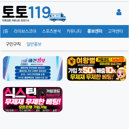
튀검증
라이브스코어
스포츠분석
커뮤니티
홍보센터
고객센터
구인구직
일반홍보