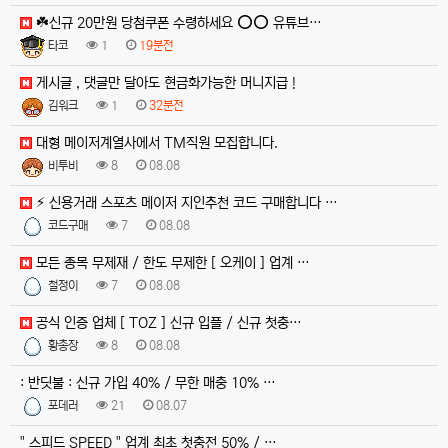
☘️️신규 20만원 당첨쿠폰 수령하세요 ⭕️⭕️ 유튜브…
타코
1
19분전
️️게시글 , 댓글만 달아도 현금화가능한 머니지급 !
김워크
1
32분전
️️대형 메이저계열사에서 TM직원 모집합니다.
비투비
8
08.08
⚡️ 신용거래 스포츠 메이저 지인추천 코드 구매합니다 …
코드구매
7
08.08
모든 종목 무제재 / 한도 무제한 [ 오케이 ] 업계 …
철정이
7
08.08
공식 인증 업체 [ TOZ ] 신규 입플 / 신규 첫충…
황총장
8
08.08
: 반딧불 : 신규 가입 40% / 무한 매충 10% …
포데러
21
08.07
" 스피드 SPEED " 업계 최초 첫충전 50% / …