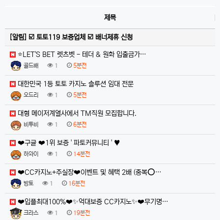
제목
[알림]
☑️ 토토119 보증업체 ☑️ 배너제휴 신청
⭐️LET'S BET 렛츠벳 - 테더 & 원화 입출금가…
골드배
1
5분전
️대한민국️ 1등 토토 카지노 솔루션 임대 전문
오드리
1
5분전
️️대형 메이저계열사에서 TM직원 모집합니다.
비투비
1
6분전
❤️️구글 ❤️1위 보증 ' 파토커뮤니티 ' ♥️
하와이
1
14분전
❤️CC️카지노+주실장❤️이벤트 및 혜택 2배 (중복⭕…
방토
1
16분전
❤️️입플최대100%❤️✨억대보증 CC카지노✨❤️무기명…
크라스
1
19분전