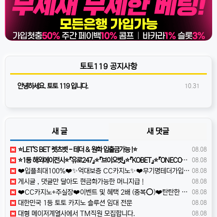
토토119 공지사항
안녕하세요. 토토 119 입니다.
10.31
새 글
새 댓글
⭐️LET'S BET 렛츠벳 - 테더 & 원화 입출금가능 !⭐️
08.08
⭐️1등 해외에이전시⭐️『유로247』⭐️『브이오벳』⭐️『KOBET』⭐️『ONECONNECT』⭐️ hy0e
08.08
❤️️입플최대100%❤️✨억대보증 CC카지노✨❤️무기명테더가입O❤️블랙가입O❤️승인전화X❤️
08.08
️️게시글 , 댓글만 달아도 현금화가능한 머니지급 !
08.08
❤️CC️카지노+주실장❤️이벤트 및 혜택 2배 (중복⭕️)❤️탄탄한 자본, 무사고 ✅빠른충환✅
08.08
️대한민국️ 1등 토토 카지노 솔루션 임대 전문
08.08
️️대형 메이저계열사에서 TM직원 모집합니다.
08.08