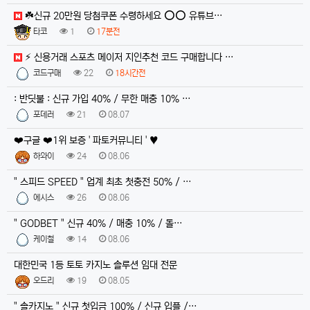
☘️️신규 20만원 당첨쿠폰 수령하세요 ⭕️⭕️ 유튜브…
타코
1
17분전
⚡️ 신용거래 스포츠 메이저 지인추천 코드 구매합니다 …
코드구매
22
18시간전
: 반딧불 : 신규 가입 40% / 무한 매충 10% …
포데러
21
08.07
❤️️구글 ❤️1위 보증 ' 파토커뮤니티 ' ♥️
하와이
24
08.06
" 스피드 SPEED " 업계 최초 첫충전 50% / …
에시스
26
08.06
" GODBET " 신규 40% / 매충 10% / 돌…
케이철
14
08.06
️대한민국️ 1등 토토 카지노 솔루션 임대 전문
오드리
19
08.05
" 솔카지노 " 신규 첫입금 100% / 신규 입플 /…