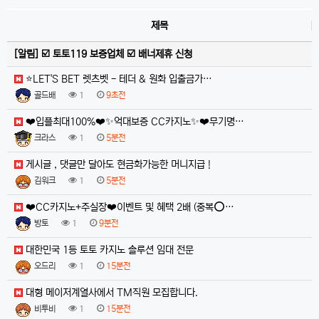
제목
[알림]
☑️ 토토119 보증업체 ☑️ 배너제휴 신청
⭐️LET'S BET 렛츠벳 - 테더 & 원화 입출금가…
골드배
1
9초전
❤️️입플최대100%❤️✨억대보증 CC카지노✨❤️무기명…
크라스
1
5분전
️️게시글 , 댓글만 달아도 현금화가능한 머니지급 !
김워크
1
5분전
❤️CC️카지노+주실장❤️이벤트 및 혜택 2배 (중복⭕…
방토
1
9분전
️대한민국️ 1등 토토 카지노 솔루션 임대 전문
오드리
1
15분전
️️대형 메이저계열사에서 TM직원 모집합니다.
비투비
1
15분전