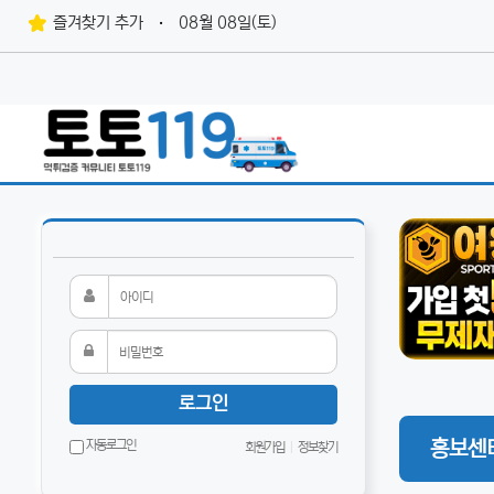
·
즐겨찾기 추가
08월 08일(토)
로그인
홍보센
자동로그인
회원가입
|
정보찾기