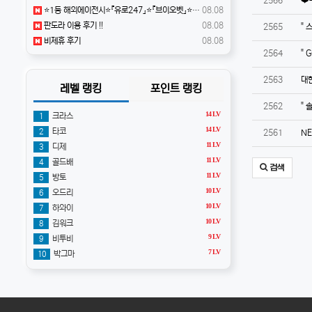
2566
❤️
⭐️1등 해외에이전시⭐️『유로247』⭐️『브이오벳』⭐️『KOBET』⭐️『ONECONNECT』⭐️ e6c2
08.08
판도라 이용 후기 !!
08.08
2565
" 
비제휴 후기
08.08
2564
" 
2563
️대
레벨 랭킹
포인트 랭킹
2562
" 
14 LV
크라스
1
14 LV
타코
2
2561
NE
11 LV
디제
3
11 LV
골드배
4
검색
11 LV
방토
5
10 LV
오드리
6
10 LV
하와이
7
10 LV
김워크
8
9 LV
비투비
9
7 LV
박그마
10