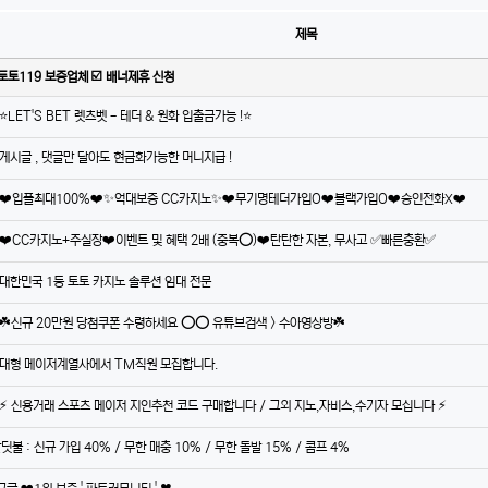
제목
 토토119 보증업체 ☑️ 배너제휴 신청
⭐️LET'S BET 렛츠벳 - 테더 & 원화 입출금가능 !⭐️
️️게시글 , 댓글만 달아도 현금화가능한 머니지급 !
❤️️입플최대100%❤️✨억대보증 CC카지노✨❤️무기명테더가입O❤️블랙가입O❤️승인전화X❤️
❤️CC️카지노+주실장❤️이벤트 및 혜택 2배 (중복⭕️)❤️탄탄한 자본, 무사고 ✅빠른충환✅
️대한민국️ 1등 토토 카지노 솔루션 임대 전문
☘️️신규 20만원 당첨쿠폰 수령하세요 ⭕️⭕️ 유튜브검색 > 수아영상방☘️
️️대형 메이저계열사에서 TM직원 모집합니다.
⚡️ 신용거래 스포츠 메이저 지인추천 코드 구매합니다 / 그외 지노,자비스,수기자 모십니다 ⚡️
반딧불 : 신규 가입 40% / 무한 매충 10% / 무한 돌발 15% / 콤프 4%