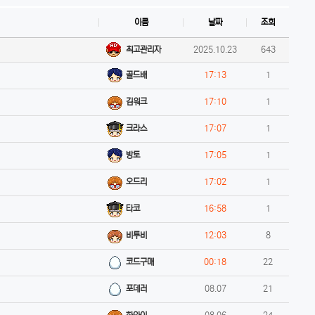
이름
날짜
조회
최고관리자
2025.10.23
643
17:13
1
골드배
17:10
1
김워크
17:07
1
크라스
17:05
1
방토
17:02
1
오드리
16:58
1
타코
12:03
8
비투비
00:18
22
코드구매
08.07
21
포데러