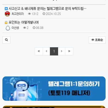
사고신고 & 배너제휴 문의는 텔레그램으로 문의 부탁드립…
최고관리자
1312
2024.10.25
포인트는 어떻게쌓나여
이선생
2
06.08
조회순
1