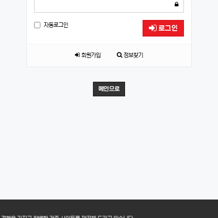
자동로그인
로그인
회원가입
정보찾기
메인으로