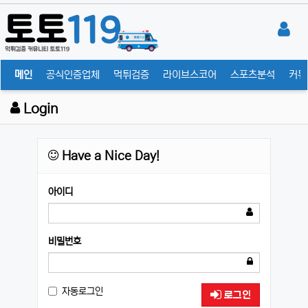
메인
공식인증업체
먹튀검증
라이브스코어
스포츠분석
커뮤
Login
Have a Nice Day!
아이디
비밀번호
자동로그인
로그인