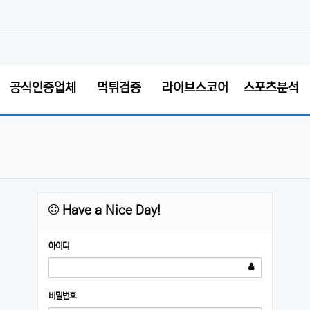
공식인증업체
먹튀검증
라이브스코어
스포츠분석
Have a Nice Day!
아이디
비밀번호