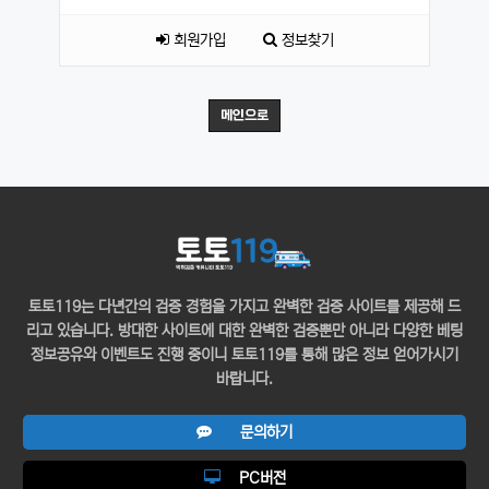
회원가입
정보찾기
메인으로
토토119는 다년간의 검증 경험을 가지고 완벽한 검증 사이트를 제공해 드
리고 있습니다. 방대한 사이트에 대한 완벽한 검증뿐만 아니라 다양한 베팅
정보공유와 이벤트도 진행 중이니 토토119를 통해 많은 정보 얻어가시기
바랍니다.
문의하기
PC버전