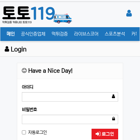
메인
공식인증업체
먹튀검증
라이브스코어
스포츠분석
커뮤
Login
Have a Nice Day!
아이디
비밀번호
자동로그인
로그인