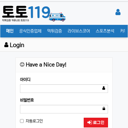
메인
공식인증업체
먹튀검증
라이브스코어
스포츠분석
커뮤
Login
Have a Nice Day!
아이디
비밀번호
자동로그인
로그인