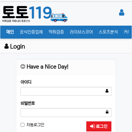
메인
공식인증업체
먹튀검증
라이브스코어
스포츠분석
커뮤
Login
Have a Nice Day!
아이디
비밀번호
자동로그인
로그인