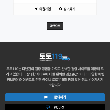
회원가입
정보찾기
메인으로
토토119는 다년간의 검증 경험을 가지고 완벽한 검증 사이트를 제공해 드
리고 있습니다. 방대한 사이트에 대한 완벽한 검증뿐만 아니라 다양한 베팅
정보공유와 이벤트도 진행 중이니 토토119를 통해 많은 정보 얻어가시기
바랍니다.
문의하기
PC버전