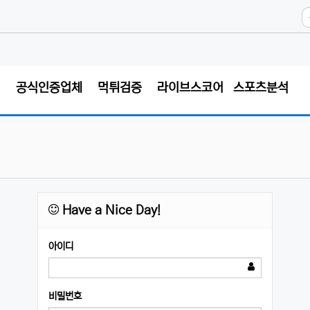
공식인증업체
먹튀검증
라이브스코어
스포츠분석
Have a Nice Day!
아이디
비밀번호