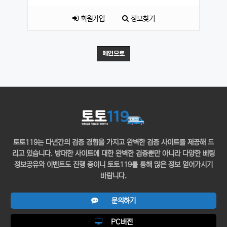
회원가입
정보찾기
메인으로
토토119는 다년간의 검증 경험을 가지고 완벽한 검증 사이트를 제공해 드
리고 있습니다. 방대한 사이트에 대한 완벽한 검증뿐만 아니라 다양한 베팅
정보공유와 이벤트도 진행 중이니 토토119를 통해 많은 정보 얻어가시기
바랍니다.
문의하기
PC버전