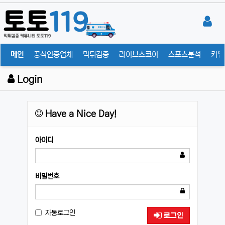
메인
공식인증업체
먹튀검증
라이브스코어
스포츠분석
커뮤
Login
Have a Nice Day!
아이디
비밀번호
자동로그인
로그인