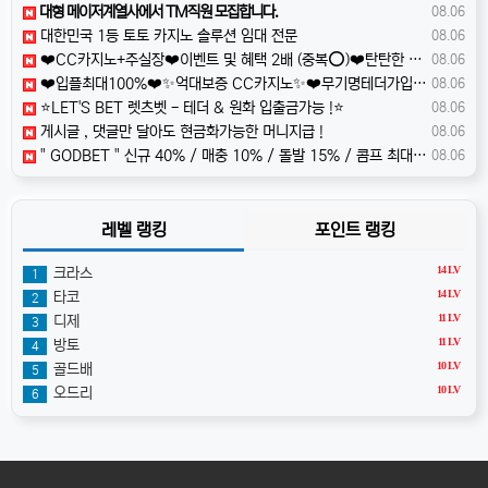
️️대형 메이저계열사에서 TM직원 모집합니다.
08.06
️대한민국️ 1등 토토 카지노 솔루션 임대 전문
08.06
❤️CC️카지노+주실장❤️이벤트 및 혜택 2배 (중복⭕️)❤️탄탄한 자본, 무사고 ✅빠른충환✅
08.06
❤️️입플최대100%❤️✨억대보증 CC카지노✨❤️무기명테더가입O❤️블랙가입O❤️승인전화X❤️
08.06
⭐️LET'S BET 렛츠벳 - 테더 & 원화 입출금가능 !⭐️
08.06
️️게시글 , 댓글만 달아도 현금화가능한 머니지급 !
08.06
" GODBET " 신규 40% / 매충 10% / 돌발 15% / 콤프 최대 4% / 루징 10%
08.06
레벨 랭킹
포인트 랭킹
14 LV
크라스
1
14 LV
타코
2
11 LV
디제
3
11 LV
방토
4
10 LV
골드배
5
10 LV
오드리
6