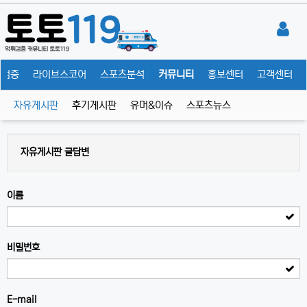
튀검증
라이브스코어
스포츠분석
커뮤니티
홍보센터
고객센터
자유게시판
후기게시판
유머&이슈
스포츠뉴스
자유게시판 글답변
이름
비밀번호
E-mail