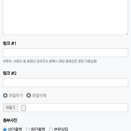
링크 #1
유튜브, 비메오 등 동영상 공유주소 등록시 해당 동영상은 본문 자동실행
링크 #2
파일추가
파일삭제
파일 0
첨부사진
상단출력
하단출력
본문삽입