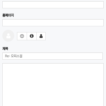
홈페이지
제목