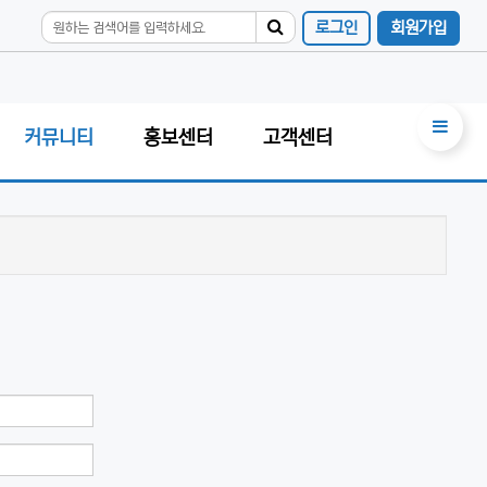
로그인
회원가입
커뮤니티
홍보센터
고객센터