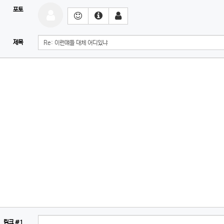
포토
제목
링크 #1