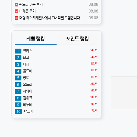
판도라 이용 후기 !!
08.08
비제휴 후기
08.08
️️대형 메이저계열사에서 TM직원 모집합니다.
08.08
레벨 랭킹
포인트 랭킹
14 LV
크라스
1
14 LV
타코
2
11 LV
디제
3
11 LV
골드배
4
11 LV
방토
5
10 LV
오드리
6
10 LV
하와이
7
새로고침
10 LV
김워크
8
9 LV
비투비
9
7 LV
박그마
10