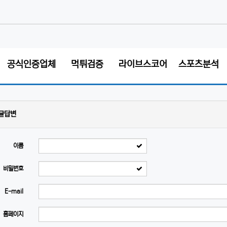
공식인증업체
먹튀검증
라이브스코어
스포츠분석
글답변
이름
비밀번호
E-mail
홈페이지