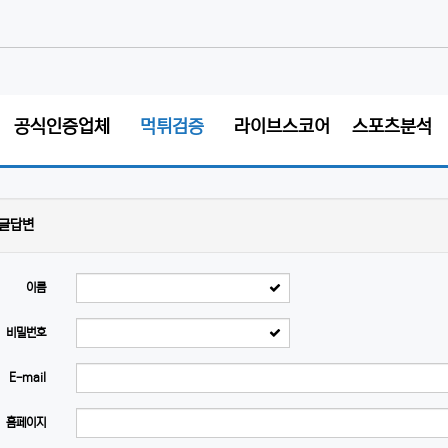
공식인증업체
먹튀검증
라이브스코어
스포츠분석
 글답변
이름
비밀번호
E-mail
홈페이지