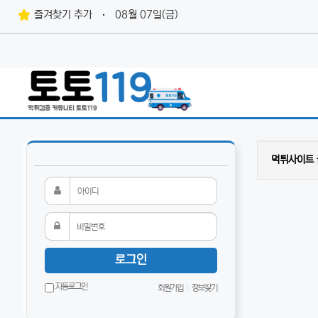
·
즐겨찾기 추가
08월 07일(금)
먹튀사이트
로그인
자동로그인
회원가입
|
정보찾기