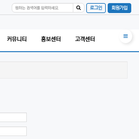
로그인
회원가입
커뮤니티
홍보센터
고객센터