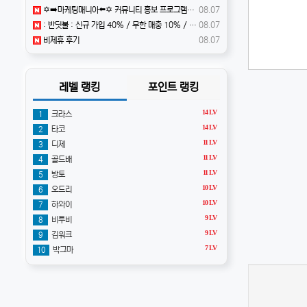
✡️➡️마케팅매니아⬅️✡️ 커뮤니티 홍보 프로그램⭐️구글 찌라시 프로그램⭐️카톡 텔레 미니게임 오토픽⭐️마케팅프로그램✡️ qcy1
08.07
: 반딧불 : 신규 가입 40% / 무한 매충 10% / 무한 돌발 15% / 콤프 4%
08.07
비제휴 후기
08.07
레벨 랭킹
포인트 랭킹
14 LV
크라스
1
14 LV
타코
2
11 LV
디제
3
11 LV
골드배
4
11 LV
방토
5
10 LV
오드리
6
10 LV
하와이
7
9 LV
비투비
8
9 LV
김워크
9
7 LV
박그마
10
새로고침