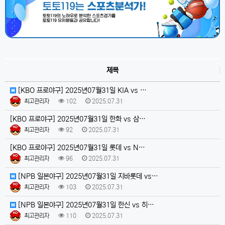
제목
[KBO 프로야구] 2025년07월31일 KIA vs …
최고관리자
102
2025.07.31
[KBO 프로야구] 2025년07월31일 한화 vs 삼…
최고관리자
92
2025.07.31
[KBO 프로야구] 2025년07월31일 롯데 vs N…
최고관리자
96
2025.07.31
[NPB 일본야구] 2025년07월31일 지바롯데 vs…
최고관리자
103
2025.07.31
[NPB 일본야구] 2025년07월31일 한신 vs 히…
최고관리자
110
2025.07.31