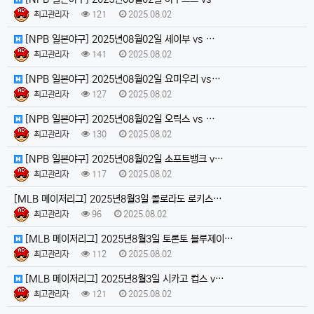
최고관리자
121
2025.08.02
[NPB 일본야구] 2025년08월02일 세이부 vs …
최고관리자
141
2025.08.02
[NPB 일본야구] 2025년08월02일 요미우리 vs…
최고관리자
127
2025.08.02
[NPB 일본야구] 2025년08월02일 오릭스 vs …
최고관리자
130
2025.08.02
[NPB 일본야구] 2025년08월02일 소프트뱅크 v…
최고관리자
117
2025.08.02
[MLB 메이저리그] 2025년8월3일 콜로라도 로키스…
최고관리자
96
2025.08.02
[MLB 메이저리그] 2025년8월3일 토론토 블루제이…
최고관리자
112
2025.08.02
[MLB 메이저리그] 2025년8월3일 시카고 컵스 v…
최고관리자
121
2025.08.02