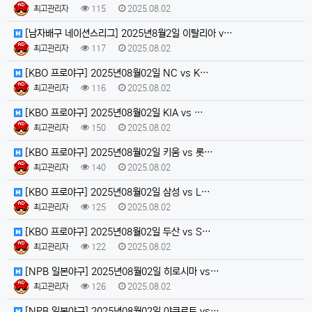
최고관리자
115
2025.08.02
[남자배구 네이션스리그] 2025년8월2일 이탈리아 v…
최고관리자
117
2025.08.02
[KBO 프로야구] 2025년08월02일 NC vs K…
최고관리자
116
2025.08.02
[KBO 프로야구] 2025년08월02일 KIA vs …
최고관리자
150
2025.08.02
[KBO 프로야구] 2025년08월02일 키움 vs 롯…
최고관리자
140
2025.08.02
[KBO 프로야구] 2025년08월02일 삼성 vs L…
최고관리자
125
2025.08.02
[KBO 프로야구] 2025년08월02일 두산 vs S…
최고관리자
122
2025.08.02
[NPB 일본야구] 2025년08월02일 히로시마 vs…
최고관리자
126
2025.08.02
[NPB 일본야구] 2025년08월02일 야쿠르트 vs…