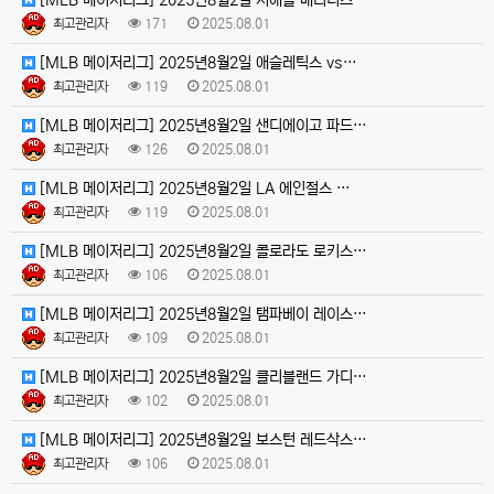
최고관리자
171
2025.08.01
[MLB 메이저리그] 2025년8월2일 애슬레틱스 vs…
최고관리자
119
2025.08.01
[MLB 메이저리그] 2025년8월2일 샌디에이고 파드…
최고관리자
126
2025.08.01
[MLB 메이저리그] 2025년8월2일 LA 에인절스 …
최고관리자
119
2025.08.01
[MLB 메이저리그] 2025년8월2일 콜로라도 로키스…
최고관리자
106
2025.08.01
[MLB 메이저리그] 2025년8월2일 탬파베이 레이스…
최고관리자
109
2025.08.01
[MLB 메이저리그] 2025년8월2일 클리블랜드 가디…
최고관리자
102
2025.08.01
[MLB 메이저리그] 2025년8월2일 보스턴 레드삭스…
최고관리자
106
2025.08.01