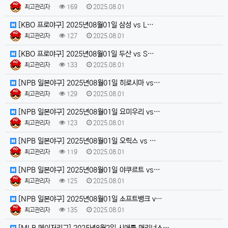
최고관리자
169
2025.08.01
[KBO 프로야구] 2025년08월01일 삼성 vs L…
최고관리자
127
2025.08.01
[KBO 프로야구] 2025년08월01일 두산 vs S…
최고관리자
133
2025.08.01
[NPB 일본야구] 2025년08월01일 히로시마 vs…
최고관리자
129
2025.08.01
[NPB 일본야구] 2025년08월01일 요미우리 vs…
최고관리자
123
2025.08.01
[NPB 일본야구] 2025년08월01일 오릭스 vs …
최고관리자
119
2025.08.01
[NPB 일본야구] 2025년08월01일 야쿠르트 vs…
최고관리자
125
2025.08.01
[NPB 일본야구] 2025년08월01일 소프트뱅크 v…
최고관리자
135
2025.08.01
[MLB 메이저리그] 2025년8월2일 시애틀 매리너스…