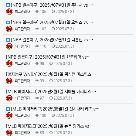
[NPB 일본야구] 2025년07월31일 주니치 vs …
최고관리자
105
2025.07.31
[NPB 일본야구] 2025년07월31일 오릭스 vs …
최고관리자
102
2025.07.31
[NPB 일본야구] 2025년07월31일 니혼햄 vs …
최고관리자
110
2025.07.31
[NPB 일본야구] 2025년07월31일 요코하마 vs…
최고관리자
98
2025.07.31
[여자농구 WNBA]2025년8월1일 워싱턴 미스틱스 …
최고관리자
99
2025.07.31
[MLB 메이저리그]2025년8월1일 시애틀 매리너스 …
최고관리자
97
2025.07.31
[MLB 메이저리그]2025년8월1일 신시내티 레즈 v…
최고관리자
100
2025.07.31
[MLB 메이저리그]2025년8월1일 뉴욕 양키스 vs…
최고관리자
89
2025.07.31