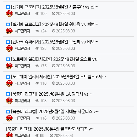
[벨기에 프로리그] 2025년8월4일 샤를루아 vs 신…
최고관리자
100
2025.08.03
[벨기에 프로리그] 2025년8월4일 위니옹 vs 뢰번…
최고관리자
124
2025.08.03
[덴마크 슈퍼리가] 2025년8월4일 브뢴뷔 vs 비보…
최고관리자
128
2025.08.03
[노르웨이 엘리테세리엔] 2025년8월4일 오슬로 vs…
최고관리자
175
2025.08.03
[노르웨이 엘리테세리엔] 2025년8월4일 스트룀스고세…
최고관리자
110
2025.08.03
[북중미 리그컵] 2025년8월4일 LA 갤럭시 vs …
최고관리자
108
2025.08.03
[북중미 리그컵] 2025년8월4일 시애틀 사운더스 v…
최고관리자
118
2025.08.03
[북중미 리그컵] 2025년8월4일 콜로라도 래피즈 v…
최고관리자
99
2025.08.03