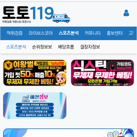
체
먹튀검증
라이브스코어
스포츠분석
커뮤니티
홍보센터
고객
스포츠분석
순위정보보
배당흐름
결장자정보