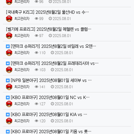
최고관리자
96
2025.08.01
[국내축구 K리그] 2025년8월2일 울산HD vs 수…
최고관리자
99
2025.08.01
[벨기에 프로리그] 2025년8월2일 메헬렌 vs 클럽…
최고관리자
97
2025.08.01
[덴마크 슈퍼리가] 2025년8월2일 바일레 vs 오덴…
최고관리자
110
2025.08.01
[덴마크 슈퍼리가] 2025년8월2일 프레데리시아 vs…
최고관리자
103
2025.08.01
[NPB 일본야구] 2025년08월01일 세이부 vs …
최고관리자
141
2025.08.01
[KBO 프로야구] 2025년08월01일 NC vs K…
최고관리자
127
2025.08.01
[KBO 프로야구] 2025년08월01일 KIA vs …
최고관리자
120
2025.08.01
[KBO 프로야구] 2025년08월01일 키움 vs 롯…