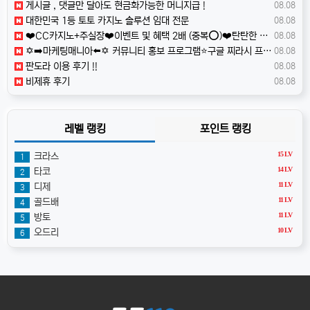
️️게시글 , 댓글만 달아도 현금화가능한 머니지급 !
08.08
️대한민국️ 1등 토토 카지노 솔루션 임대 전문
08.08
❤️CC️카지노+주실장❤️이벤트 및 혜택 2배 (중복⭕️)❤️탄탄한 자본, 무사고 ✅빠른충환✅
08.08
✡️➡️마케팅매니아⬅️✡️ 커뮤니티 홍보 프로그램⭐️구글 찌라시 프로그램⭐️카톡 텔레 미니게임 오토픽⭐️마케팅프로그램✡️ bfy3
08.08
판도라 이용 후기 !!
08.08
비제휴 후기
08.08
레벨 랭킹
포인트 랭킹
15 LV
크라스
1
14 LV
타코
2
11 LV
디제
3
11 LV
골드배
4
11 LV
방토
5
10 LV
오드리
6