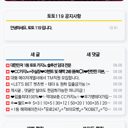
토토119 공지사항
안녕하세요. 토토 119 입니다.
10.31
새 글
새 댓글
️대한민국️ 1등 토토 카지노 솔루션 임대 전문
08.08
❤️CC️카지노+주실장❤️이벤트 및 혜택 2배 (중복⭕️)❤️탄탄한 자본, 무사고 ✅빠른충환✅
08.08
️️대형 메이저계열사에서 TM직원 모집합니다.
08.08
⭐️LET'S BET 렛츠벳 - 테더 & 원화 입출금가능 !⭐️
08.08
️️게시글 , 댓글만 달아도 현금화가능한 머니지급 !
08.08
❤️️입플최대100%❤️✨억대보증 CC카지노✨❤️무기명테더가입O❤️블랙가입O❤️승인전화X❤️
08.08
✡️➡️월드⬅️✡️ 5+3ㅣ10+5ㅣ30+12ㅣ50+20ㅣ100+35ㅣ200+70 ✡️무한매충✡️모든배팅제재없음✡️다양한 이벤트✡️ vy5a
08.08
⭐️1등 해외에이전시⭐️『유로247』⭐️『브이오벳』⭐️『KOBET』⭐️『ONECONNECT』⭐️ g1w0
08.08