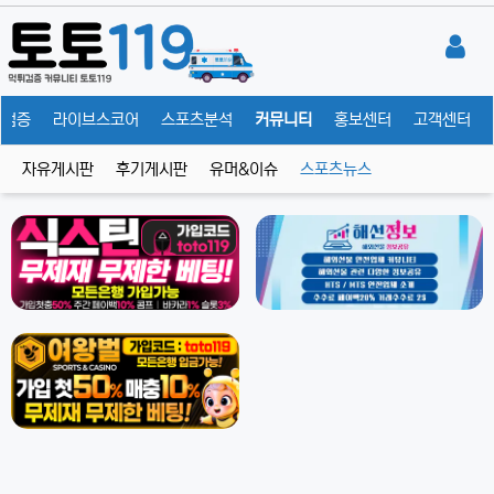
튀검증
라이브스코어
스포츠분석
커뮤니티
홍보센터
고객센터
자유게시판
후기게시판
유머&이슈
스포츠뉴스