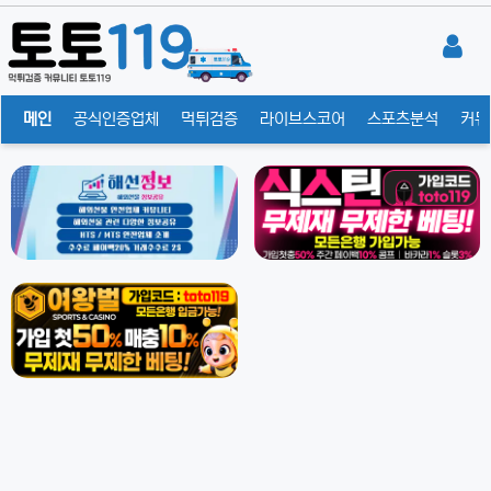
메인
공식인증업체
먹튀검증
라이브스코어
스포츠분석
커뮤