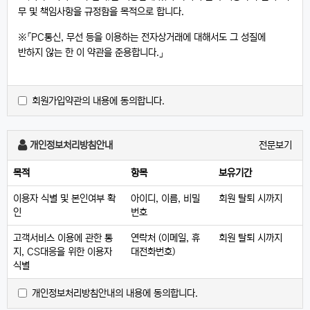
무 및 책임사항을 규정함을 목적으로 합니다.
※「PC통신, 무선 등을 이용하는 전자상거래에 대해서도 그 성질에
반하지 않는 한 이 약관을 준용합니다.」
제2조 정의
회원가입약관의 내용에 동의합니다.
"몰" 이란 "회사"가 재화 또는 용역(이하 "재화 등" 이라 함)을
이용자에게 제공하기 위하여 컴퓨터등 정보통신설비를 이용하여
재화 등을 거래할 수 있도록 설정한 가상의 영업장을 말하며,
개인정보처리방침안내
전문보기
아울러 사이버몰을 운영하는 사업자의 의미로도 사용합니다.
"이용자"란 "몰"에 접속하여 이 약관에 따라 "몰"이 제공하는
목적
항목
보유기간
서비스를 받는 회원 및 비회원을 말합니다.
이용자 식별 및 본인여부 확
아이디, 이름, 비밀
회원 탈퇴 시까지
'회원'이라 함은 “몰”에 회원등록을 한 자로서, 계속적으로 "몰"이
인
번호
제공하는 서비스를 이용할 수 있는 자를 말합니다.
'비회원'이라 함은 회원에 가입하지 않고 "몰"이 제공하는 서비스를
고객서비스 이용에 관한 통
연락처 (이메일, 휴
회원 탈퇴 시까지
이용하는 자를 말합니다.
지, CS대응을 위한 이용자
대전화번호)
식별
제3조 약관 등의 명시와 설명 및 개정
개인정보처리방침안내의 내용에 동의합니다.
"몰"은 이 약관의 내용과 상호 및 대표자 성명, 영업소 소재지 주소