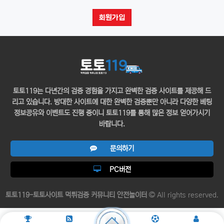
(소비자의 불만을 처리할 수 있는 곳의 주소를 포함), 전화번호·
회원가입
모사전송번호·전자우편주소, 사업자등록번호, 통신판매업
신고번호, 개인정보관리책임자 등을 이용자가 쉽게 알 수 있도록
사이버몰의 초기 서비스화면(전면)에 게시합니다. 다만, 약관의
내용은 이용자가 연결화면을 통하여 볼 수 있도록 할 수 있습니다.
"몰"은 이용자가 약관에 동의하기에 앞서 약관에 정하여져 있는
내용 중 청약철회·배송책임·환불조건 등과 같은 중요한 내용을
이용자가 이해할 수 있도록 별도의 연결화면 또는 팝업화면 등을
토토119는 다년간의 검증 경험을 가지고 완벽한 검증 사이트를 제공해 드
제공하여 이용자의 확인을 구하여야 합니다.
리고 있습니다. 방대한 사이트에 대한 완벽한 검증뿐만 아니라 다양한 베팅
"몰"은 「전자상거래 등에서의 소비자보호에 관한 법률」, 「약관의
정보공유와 이벤트도 진행 중이니 토토119를 통해 많은 정보 얻어가시기
규제에 관한 법률」, 「전자문서 및 전자거래기본법」,
바랍니다.
「전자금융거래법」, 「전자서명법」, 「정보통신망 이용촉진 및
정보보호 등에 관한 법률」, 「방문판매 등에 관한 법률」,
문의하기
「소비자기본법」 등 관련 법을 위배하지 않는 범위에서 이 약관을
개정할 수 있습니다.
PC버전
"몰"이 약관을 개정할 경우에는 적용일자 및 개정사유를 명시하여
현행약관과 함께 몰의 초기화면에 그 적용일자 7일 이전부터
적용일자 전일까지 공지합니다. 다만, 이용자에게 불리하게
토토119-토토사이트 먹튀검증 커뮤니티 안전놀이터
All rights reserved.
약관내용을 변경하는 경우에는 최소한 30일 이상의 사전
유예기간을 두고 공지합니다. 이 경우 "몰“은 개정 전 내용과 개정